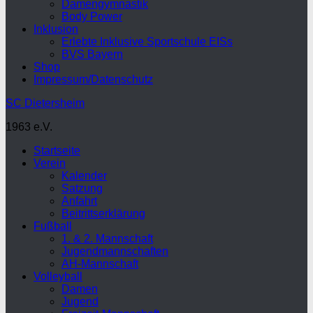
Damengymnastik
Body Power
Inklusion
Erlebte Inklusive Sportschule EISs
BVS Bayern
Shop
Impressum/Datenschutz
SC Dietersheim
1963 e.V.
Startseite
Verein
Kalender
Satzung
Anfahrt
Beitrittserklärung
Fußball
1. & 2. Mannschaft
Jugendmannschaften
AH-Mannschaft
Volleyball
Damen
Jugend