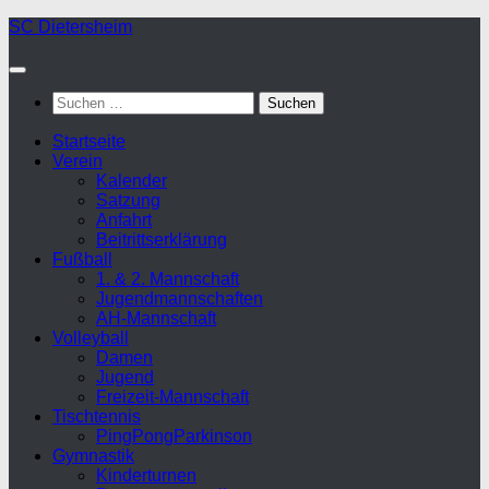
Zum
SC Dietersheim
Inhalt
springen
Suchen
nach:
Startseite
Verein
Kalender
Satzung
Anfahrt
Beitrittserklärung
Fußball
1. & 2. Mannschaft
Jugendmannschaften
AH-Mannschaft
Volleyball
Damen
Jugend
Freizeit-Mannschaft
Tischtennis
PingPongParkinson
Gymnastik
Kinderturnen