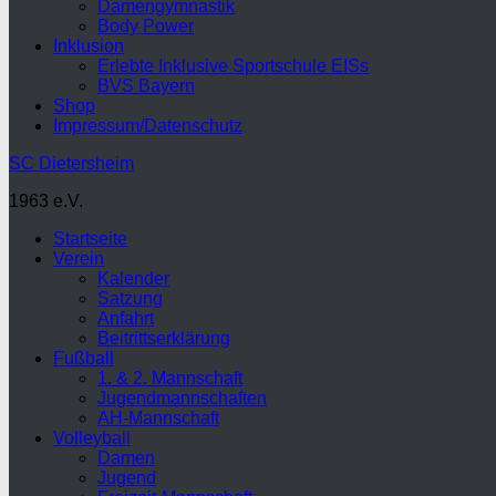
Damengymnastik
Body Power
Inklusion
Erlebte Inklusive Sportschule EISs
BVS Bayern
Shop
Impressum/Datenschutz
SC Dietersheim
1963 e.V.
Startseite
Verein
Kalender
Satzung
Anfahrt
Beitrittserklärung
Fußball
1. & 2. Mannschaft
Jugendmannschaften
AH-Mannschaft
Volleyball
Damen
Jugend