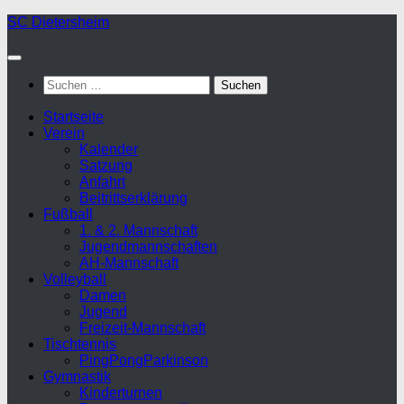
Zum
SC Dietersheim
Inhalt
springen
Suchen
nach:
Startseite
Verein
Kalender
Satzung
Anfahrt
Beitrittserklärung
Fußball
1. & 2. Mannschaft
Jugendmannschaften
AH-Mannschaft
Volleyball
Damen
Jugend
Freizeit-Mannschaft
Tischtennis
PingPongParkinson
Gymnastik
Kinderturnen