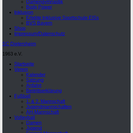
Damengymnastik
Body Power
Inklusion
Erlebte Inklusive Sportschule EISs
BVS Bayern
Shop
Impressum/Datenschutz
SC Dietersheim
1963 e.V.
Startseite
Verein
Kalender
Satzung
Anfahrt
Beitrittserklärung
Fußball
1. & 2. Mannschaft
Jugendmannschaften
AH-Mannschaft
Volleyball
Damen
Jugend