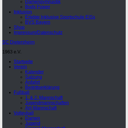
Damengymnastik
Body Power
Inklusion
Erlebte Inklusive Sportschule EISs
BVS Bayern
Shop
Impressum/Datenschutz
SC Dietersheim
1963 e.V.
Startseite
Verein
Kalender
Satzung
Anfahrt
Beitrittserklärung
Fußball
1. & 2. Mannschaft
Jugendmannschaften
AH-Mannschaft
Volleyball
Damen
Jugend