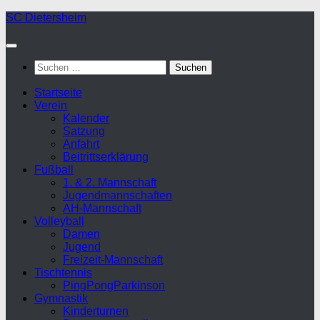
Zum
SC Dietersheim
Inhalt
springen
Suchen
nach:
Startseite
Verein
Kalender
Satzung
Anfahrt
Beitrittserklärung
Fußball
1. & 2. Mannschaft
Jugendmannschaften
AH-Mannschaft
Volleyball
Damen
Jugend
Freizeit-Mannschaft
Tischtennis
PingPongParkinson
Gymnastik
Kinderturnen