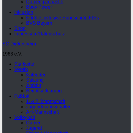
Damengymnastik
Body Power
Inklusion
Erlebte Inklusive Sportschule EISs
BVS Bayern
Shop
Impressum/Datenschutz
SC Dietersheim
1963 e.V.
Startseite
Verein
Kalender
Satzung
Anfahrt
Beitrittserklärung
Fußball
1. & 2. Mannschaft
Jugendmannschaften
AH-Mannschaft
Volleyball
Damen
Jugend