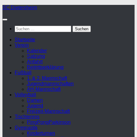
Zum
SC Dietersheim
Inhalt
springen
Suchen
nach:
Startseite
Verein
Kalender
Satzung
Anfahrt
Beitrittserklärung
Fußball
1. & 2. Mannschaft
Jugendmannschaften
AH-Mannschaft
Volleyball
Damen
Jugend
Freizeit-Mannschaft
Tischtennis
PingPongParkinson
Gymnastik
Kinderturnen