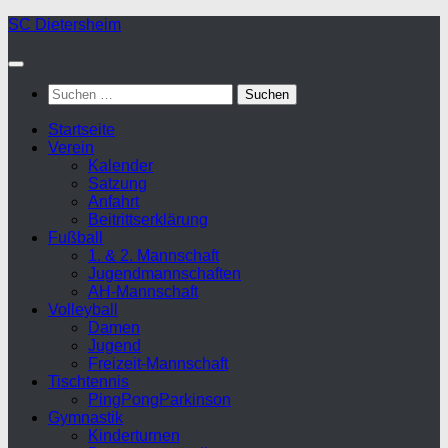
Zum
SC Dietersheim
Inhalt
springen
Suchen
nach:
Startseite
Verein
Kalender
Satzung
Anfahrt
Beitrittserklärung
Fußball
1. & 2. Mannschaft
Jugendmannschaften
AH-Mannschaft
Volleyball
Damen
Jugend
Freizeit-Mannschaft
Tischtennis
PingPongParkinson
Gymnastik
Kinderturnen