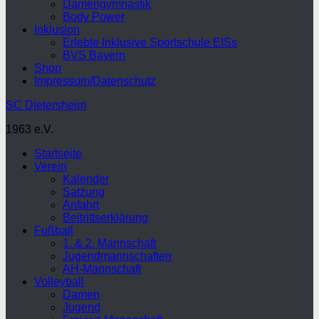
Damengymnastik
Body Power
Inklusion
Erlebte Inklusive Sportschule EISs
BVS Bayern
Shop
Impressum/Datenschutz
SC Dietersheim
1963 e.V.
Startseite
Verein
Kalender
Satzung
Anfahrt
Beitrittserklärung
Fußball
1. & 2. Mannschaft
Jugendmannschaften
AH-Mannschaft
Volleyball
Damen
Jugend