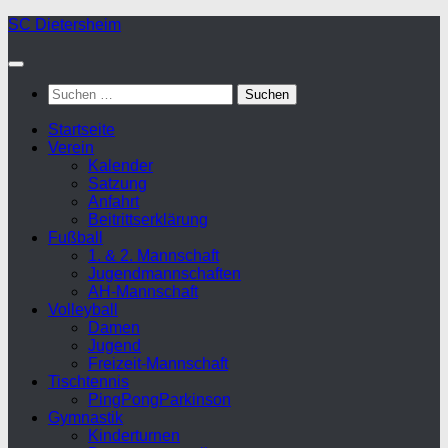
Zum
SC Dietersheim
Inhalt
springen
Suchen
nach:
Startseite
Verein
Kalender
Satzung
Anfahrt
Beitrittserklärung
Fußball
1. & 2. Mannschaft
Jugendmannschaften
AH-Mannschaft
Volleyball
Damen
Jugend
Freizeit-Mannschaft
Tischtennis
PingPongParkinson
Gymnastik
Kinderturnen