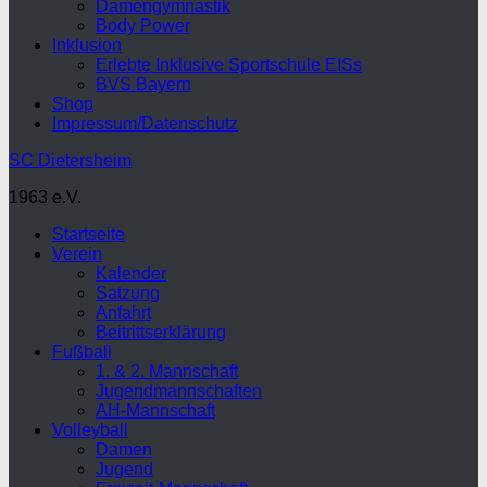
Damengymnastik
Body Power
Inklusion
Erlebte Inklusive Sportschule EISs
BVS Bayern
Shop
Impressum/Datenschutz
SC Dietersheim
1963 e.V.
Startseite
Verein
Kalender
Satzung
Anfahrt
Beitrittserklärung
Fußball
1. & 2. Mannschaft
Jugendmannschaften
AH-Mannschaft
Volleyball
Damen
Jugend