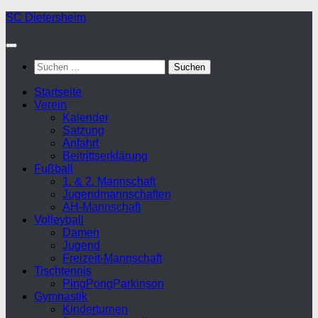
Zum
SC Dietersheim
Inhalt
springen
Suchen
nach:
Startseite
Verein
Kalender
Satzung
Anfahrt
Beitrittserklärung
Fußball
1. & 2. Mannschaft
Jugendmannschaften
AH-Mannschaft
Volleyball
Damen
Jugend
Freizeit-Mannschaft
Tischtennis
PingPongParkinson
Gymnastik
Kinderturnen