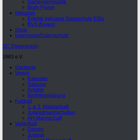
Damengymnastik
Body Power
Inklusion
Erlebte Inklusive Sportschule EISs
BVS Bayern
Shop
Impressum/Datenschutz
SC Dietersheim
1963 e.V.
Startseite
Verein
Kalender
Satzung
Anfahrt
Beitrittserklärung
Fußball
1. & 2. Mannschaft
Jugendmannschaften
AH-Mannschaft
Volleyball
Damen
Jugend